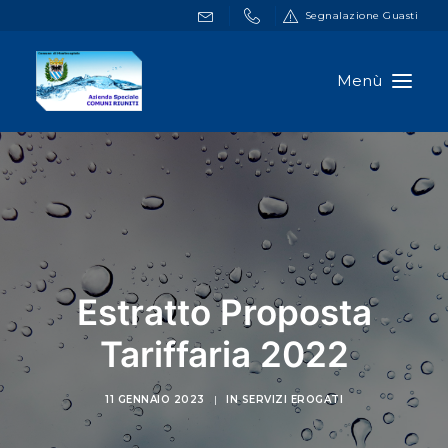
Segnalazione Guasti
HOME
DOCUMENTI
SERVIZI ONLINE
NOTIZIE
Estratto Proposta
A.S.C.R.
CONTATTI
Tariffaria 2022
11 GENNAIO 2023
|
IN
SERVIZI EROGATI
RICERCA