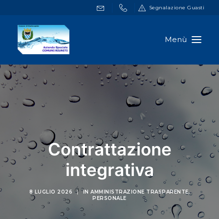
Segnalazione Guasti
HOME
DOCUMENTI
SERVIZI ONLINE
NOTIZIE
Contrattazione
A.S.C.R.
integrativa
CONTATTI
8 LUGLIO 2026
|
IN
AMMINISTRAZIONE TRASPARENTE
,
PERSONALE
RICERCA