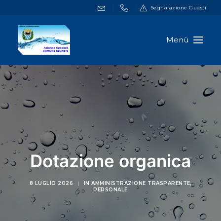
Segnalazione Guasti
HOME
DOCUMENTI
SERVIZI ONLINE
NOTIZIE
A.S.C.R.
Dotazione organica
CONTATTI
8 LUGLIO 2026
|
IN
AMMINISTRAZIONE TRASPARENTE
,
PERSONALE
RICERCA