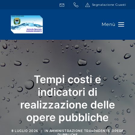
Segnalazione Guasti
HOME
DOCUMENTI
SERVIZI ONLINE
Tempi costi e
NOTIZIE
indicatori di
A.S.C.R.
realizzazione delle
CONTATTI
opere pubbliche
RICERCA
8 LUGLIO 2026
|
IN
AMMINISTRAZIONE TRASPARENTE
,
OPERE
PUBBLICHE