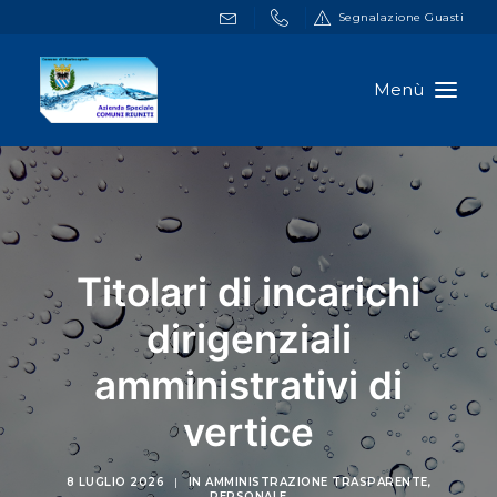
Segnalazione Guasti
HOME
DOCUMENTI
SERVIZI ONLINE
Titolari di incarichi
NOTIZIE
dirigenziali
A.S.C.R.
amministrativi di
CONTATTI
vertice
RICERCA
8 LUGLIO 2026
|
IN
AMMINISTRAZIONE TRASPARENTE
,
PERSONALE