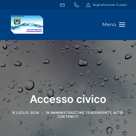
Segnalazione Guasti
HOME
DOCUMENTI
SERVIZI ONLINE
NOTIZIE
A.S.C.R.
Accesso civico
CONTATTI
8 LUGLIO 2026
|
IN
AMMINISTRAZIONE TRASPARENTE
,
ALTRI
CONTENUTI
RICERCA